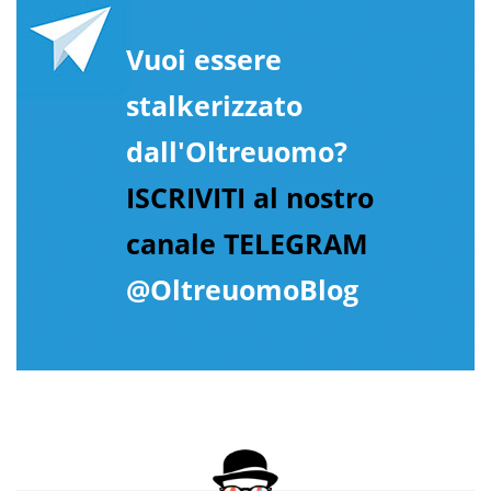
Vuoi essere
stalkerizzato
dall'Oltreuomo?
ISCRIVITI al nostro
canale TELEGRAM
@OltreuomoBlog