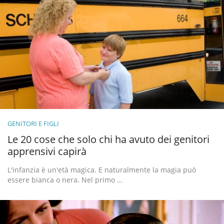
GENITORI E FIGLI
Le 20 cose che solo chi ha avuto dei genitori
apprensivi capirà
L'infanzia è un'età magica. E naturalmente la magia può
essere bianca o nera. Nel primo …