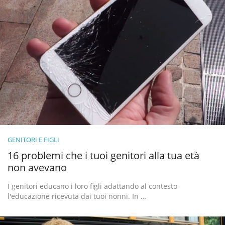
GENITORI E FIGLI
16 problemi che i tuoi genitori alla tua età
non avevano
I genitori educano i loro figli adattando al contesto
l'educazione ricevuta dai tuoi nonni. In …