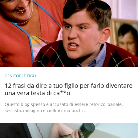
GENITORI E FIGLI
12 frasi da dire a tuo figlio per farlo diventare
una vera testa di ca**o
Questo blog spesso è accusato di essere retorico, banale,
sessista, misogino e ciellino, ma pochi …