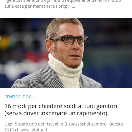
I genitori spendono ogni anno l'equivalente del loro mutuo
sulla casa per mantenere i propri …
GENITORI E FIGLI
16 modi per chiedere soldi ai tuoi genitori
(senza dover inscenare un rapimento)
Oggi è stato uno dei risvegli più spassosi di sempre. Questo
2016 ci aveva abituati …