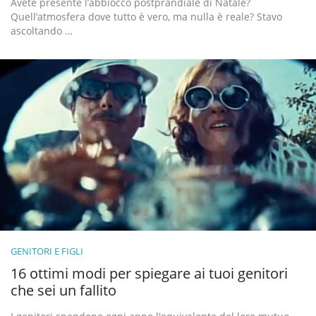
Avete presente l’abbiocco postprandiale di Natale?
Quell’atmosfera dove tutto è vero, ma nulla è reale? Stavo
ascoltando …
GENITORI E FIGLI
16 ottimi modi per spiegare ai tuoi genitori
che sei un fallito