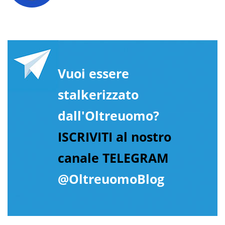
Vuoi essere
stalkerizzato
dall'Oltreuomo?
ISCRIVITI al nostro
canale TELEGRAM
@OltreuomoBlog