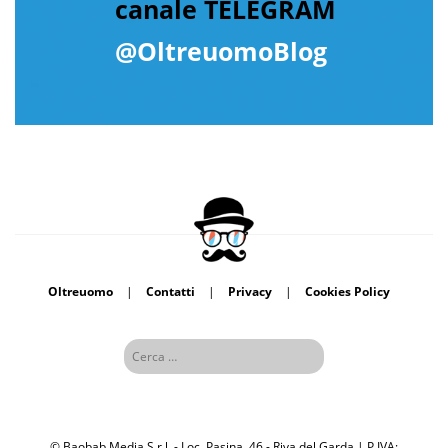
canale TELEGRAM
@OltreuomoBlog
Oltreuomo
|
Contatti
|
Privacy
|
Cookies Policy
© Baobab Media S.r.l. - Loc. Pasina, 46 - Riva del Garda | P.IVA: