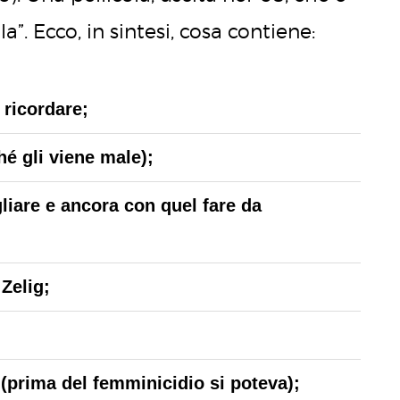
”. Ecco, in sintesi, cosa contiene:
a ricordare;
hé gli viene male);
gliare e ancora con quel fare da
Zelig;
(prima del femminicidio si poteva);