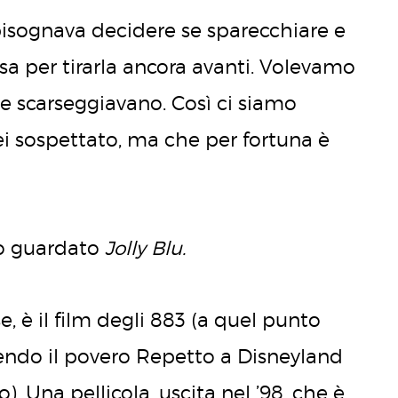
bisognava decidere se sparecchiare e
sa per tirarla ancora avanti. Volevamo
e scarseggiavano. Così ci siamo
rei sospettato, ma che per fortuna è
mo guardato
Jolly Blu.
se, è il film degli 883 (a quel punto
ssendo il povero Repetto a Disneyland
. Una pellicola, uscita nel ’98, che è