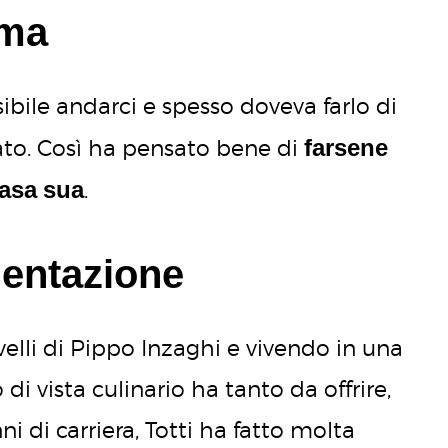
ema
sibile andarci e spesso doveva farlo di
farsene
iato. Così ha pensato bene di
casa
sua
.
mentazione
elli di Pippo Inzaghi e vivendo in una
i vista culinario ha tanto da offrire,
i di carriera, Totti ha fatto molta