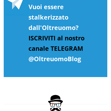
Vuoi essere
stalkerizzato
dall'Oltreuomo?
ISCRIVITI al nostro
canale TELEGRAM
@OltreuomoBlog