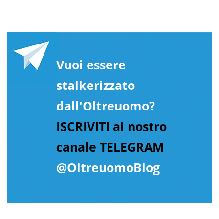
Vuoi essere
stalkerizzato
dall'Oltreuomo?
ISCRIVITI al nostro
canale TELEGRAM
@OltreuomoBlog