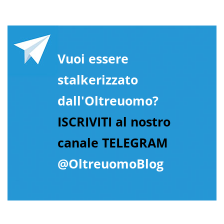
Vuoi essere
stalkerizzato
dall'Oltreuomo?
ISCRIVITI al nostro
canale TELEGRAM
@OltreuomoBlog