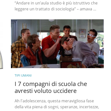
“Andare in un’aula studio è più istruttivo che
leggere un trattato di sociologia” – amava …
TIPI UMANI
I 7 compagni di scuola che
avresti voluto uccidere
Ah l'adolescenza, questa meravigliosa fase
della vita piena di sogni, speranze, incertezze,