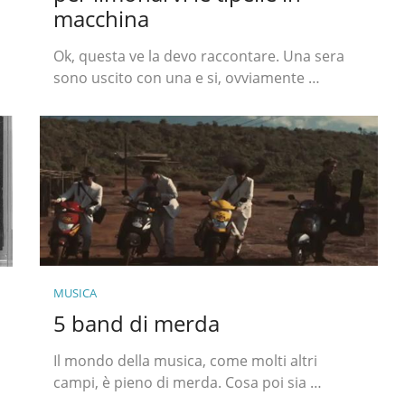
macchina
Ok, questa ve la devo raccontare. Una sera
sono uscito con una e si, ovviamente …
MUSICA
5 band di merda
Il mondo della musica, come molti altri
campi, è pieno di merda. Cosa poi sia …