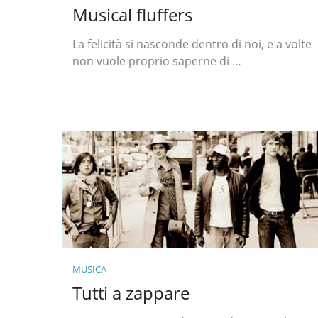
Musical fluffers
La felicità si nasconde dentro di noi, e a volte
non vuole proprio saperne di …
MUSICA
Tutti a zappare