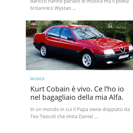
Baricco hanno parlato di musica ma il poeta
britannico Wystan …
MUSICA
Kurt Cobain è vivo. Ce l’ho io
nel bagagliaio della mia Alfa.
In un mondo in cui il Papa viene doppiato da
Teo Teocoli che imita Daniel …