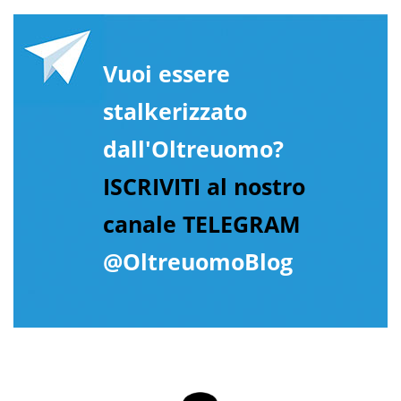
Vuoi essere
stalkerizzato
dall'Oltreuomo?
ISCRIVITI al nostro
canale TELEGRAM
@OltreuomoBlog