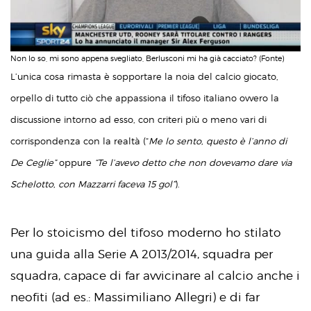
Non lo so, mi sono appena svegliato, Berlusconi mi ha già cacciato? (Fonte)
L’unica cosa rimasta è sopportare la noia del calcio giocato,
orpello di tutto ciò che appassiona il tifoso italiano ovvero la
discussione intorno ad esso, con criteri più o meno vari di
corrispondenza con la realtà (“
Me lo sento, questo è l’anno di
De Ceglie”
oppure
“Te l’avevo detto che non dovevamo dare via
Schelotto, con Mazzarri faceva 15 gol”
).
Per lo stoicismo del tifoso moderno ho stilato
una guida alla Serie A 2013/2014, squadra per
squadra, capace di far avvicinare al calcio anche i
neofiti (ad es.: Massimiliano Allegri) e di far