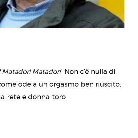
te! Matador! Matador!
” Non c’è nulla di
come ode a un orgasmo ben riuscito.
na-rete e donna-toro