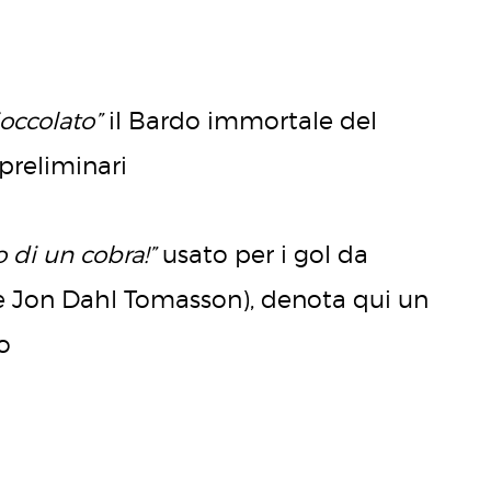
occolato”
il Bardo immortale del
 preliminari
 di un cobra!”
usato per i gol da
oce Jon Dahl Tomasson), denota qui un
o