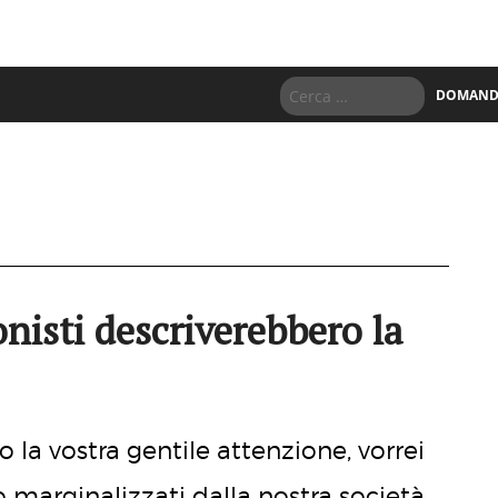
DOMANDE
onisti descriverebbero la
 la vostra gentile attenzione, vorrei
marginalizzati dalla nostra società,