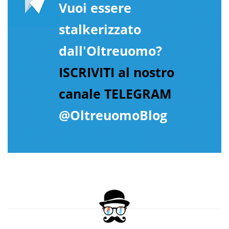
Vuoi essere
stalkerizzato
dall'Oltreuomo?
ISCRIVITI al nostro
canale TELEGRAM
@OltreuomoBlog