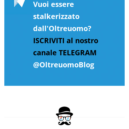
Vuoi essere
stalkerizzato
dall'Oltreuomo?
ISCRIVITI al nostro
canale TELEGRAM
@OltreuomoBlog