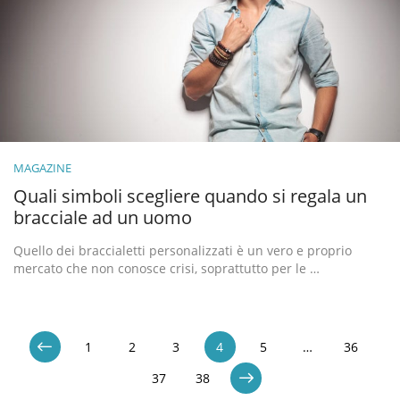
MAGAZINE
Quali simboli scegliere quando si regala un
bracciale ad un uomo
Quello dei braccialetti personalizzati è un vero e proprio
mercato che non conosce crisi, soprattutto per le …
1
2
3
4
5
…
36
37
38