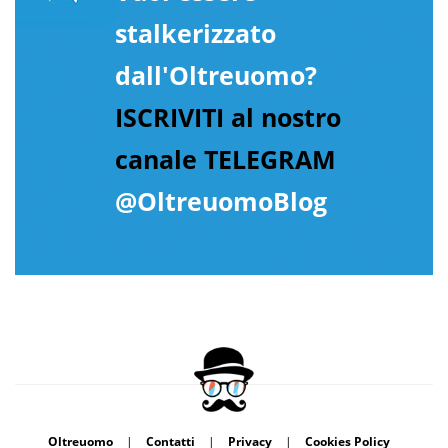
stalkerizzato
dall'Oltreuomo?
ISCRIVITI al nostro
canale TELEGRAM
@OltreuomoBlog
Oltreuomo
|
Contatti
|
Privacy
|
Cookies Policy