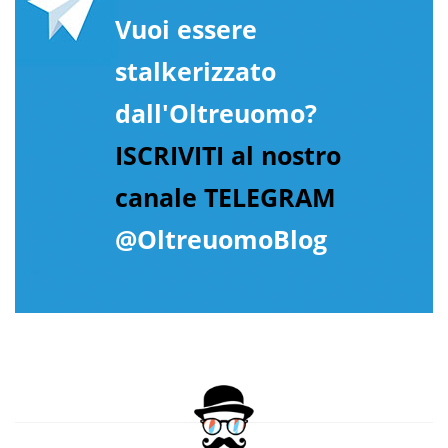
Vuoi essere
stalkerizzato
dall'Oltreuomo?
ISCRIVITI al nostro
canale TELEGRAM
@OltreuomoBlog