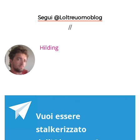
Segui @Loltreuomoblog
//
Hilding
Vuoi essere
stalkerizzato