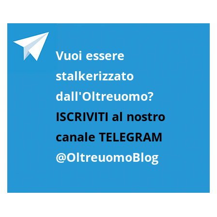
Vuoi essere
stalkerizzato
dall'Oltreuomo?
ISCRIVITI al nostro
canale TELEGRAM
@OltreuomoBlog