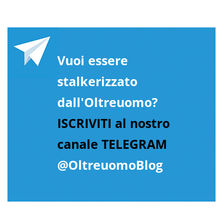
Vuoi essere
stalkerizzato
dall'Oltreuomo?
ISCRIVITI al nostro
canale TELEGRAM
@OltreuomoBlog