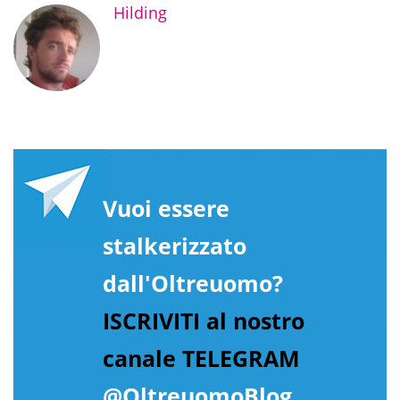
Hilding
Vuoi essere
stalkerizzato
dall'Oltreuomo?
ISCRIVITI al nostro
canale TELEGRAM
@OltreuomoBlog