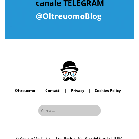
canale TELEGRAM
@OltreuomoBlog
Oltreuomo
|
Contatti
|
Privacy
|
Cookies Policy
© Baobab Media S.r.l. - Loc. Pasina, 46 - Riva del Garda | P.IVA: