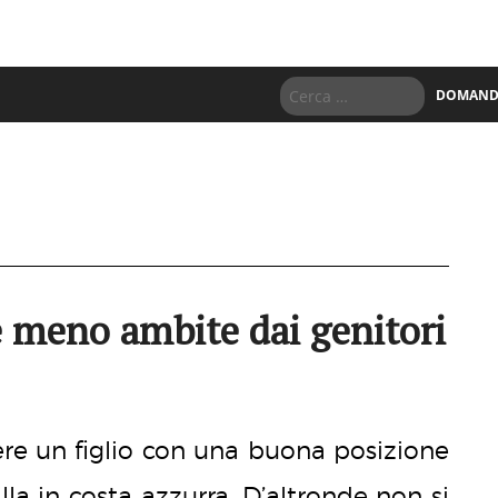
DOMANDE
e meno ambite dai genitori
re un figlio con una buona posizione
lla in costa azzurra. D’altronde non si