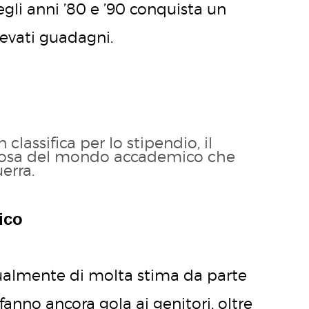
gli anni ’80 e ’90 conquista un
levati guadagni.
n classifica per lo stipendio, il
ligiosa del mondo accademico che
erra.
ico
tualmente di molta stima da parte
i fanno ancora gola ai genitori, oltre