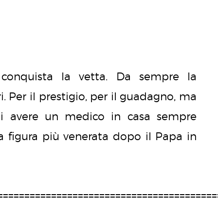
conquista la vetta. Da sempre la
i. Per il prestigio, per il guadagno, ma
 di avere un medico in casa sempre
la figura più venerata dopo il Papa in
=========================================