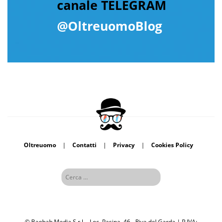
canale TELEGRAM
@OltreuomoBlog
Oltreuomo
|
Contatti
|
Privacy
|
Cookies Policy
© Baobab Media S.r.l. - Loc. Pasina, 46 - Riva del Garda | P.IVA: