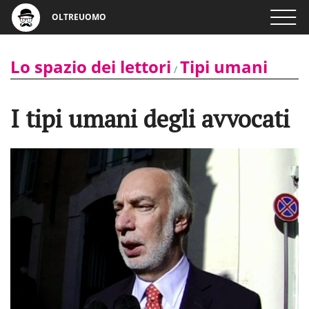
OLTREUOMO
Lo spazio dei lettori
Tipi umani
/
I tipi umani degli avvocati