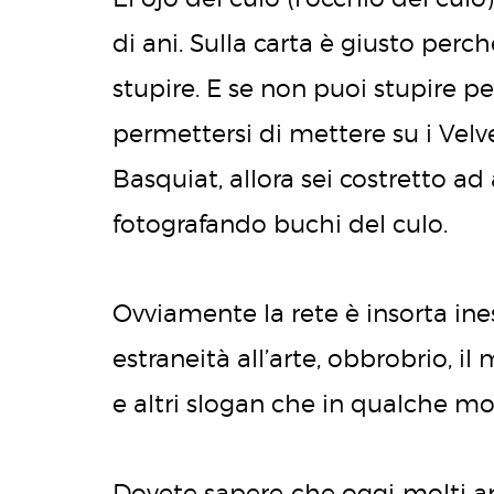
di ani. Sulla carta è giusto perc
stupire. E se non puoi stupire p
permettersi di mettere su i Vel
Basquiat, allora sei costretto a
fotografando buchi del culo.
Ovviamente la rete è insorta ines
estraneità all’arte, obbrobrio, i
e altri slogan che in qualche mo
Dovete sapere che oggi molti art