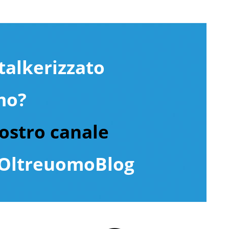
talkerizzato
mo?
nostro canale
ltreuomoBlog