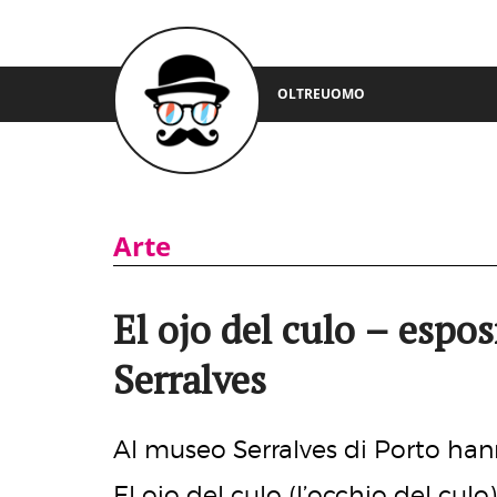
OLTREUOMO
Arte
El ojo del culo – espo
Serralves
Al museo Serralves di Porto han
El ojo del culo (l’occhio del culo