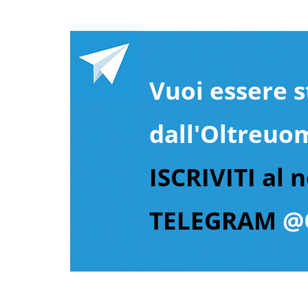
Vuoi essere s
dall'Oltreuo
ISCRIVITI al 
TELEGRAM
@O