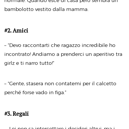
normale. Quando esce di casa però sembra un
bambolotto vestito dalla mamma.
#2. Amici
– “Devo raccontarti che ragazzo incredibile ho
incontrato! Andiamo a prenderci un aperitivo tra
girlz e ti narro tutto!”
– “Gente, stasera non contatemi per il calcetto
perché forse vado in figa.”
#3. Regali
– Lei non sa intercettare i desideri altrui, ma i