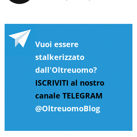
Vuoi essere
stalkerizzato
dall'Oltreuomo?
ISCRIVITI al nostro
canale TELEGRAM
@OltreuomoBlog