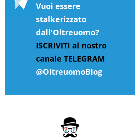
Vuoi essere
stalkerizzato
dall'Oltreuomo?
ISCRIVITI al nostro
canale TELEGRAM
@OltreuomoBlog