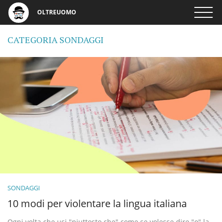
OLTREUOMO
CATEGORIA SONDAGGI
SONDAGGI
10 modi per violentare la lingua italiana
Ogni volta che usi "piuttosto che" come se volesse dire "o" la