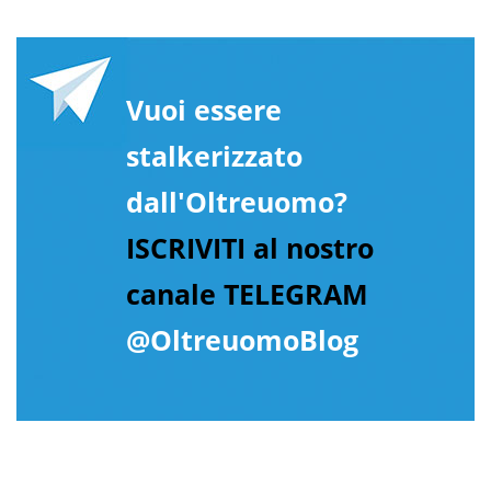
Vuoi essere
stalkerizzato
dall'Oltreuomo?
ISCRIVITI al nostro
canale TELEGRAM
@OltreuomoBlog