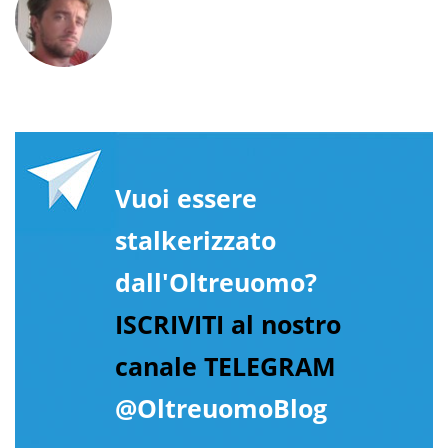
Vuoi essere
stalkerizzato
dall'Oltreuomo?
ISCRIVITI al nostro
canale TELEGRAM
@OltreuomoBlog