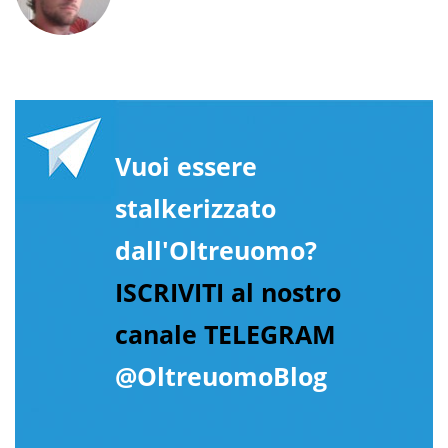
Vuoi essere
stalkerizzato
dall'Oltreuomo?
ISCRIVITI al nostro
canale TELEGRAM
@OltreuomoBlog