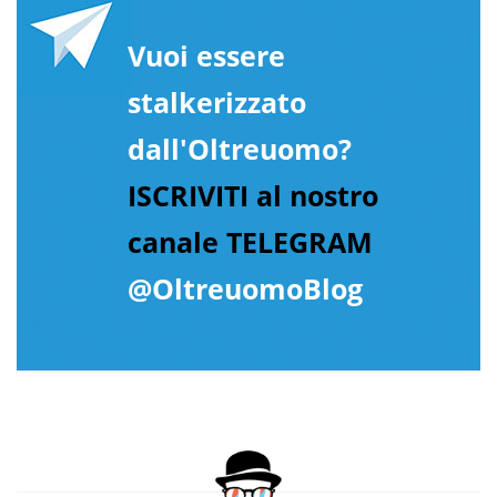
Vuoi essere
stalkerizzato
dall'Oltreuomo?
ISCRIVITI al nostro
canale TELEGRAM
@OltreuomoBlog