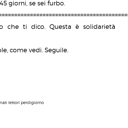
5 giorni, se sei furbo.
=========================================
o che ti dico. Questa è solidarietà
le, come vedi. Seguile.
mati lettori perdigiorno