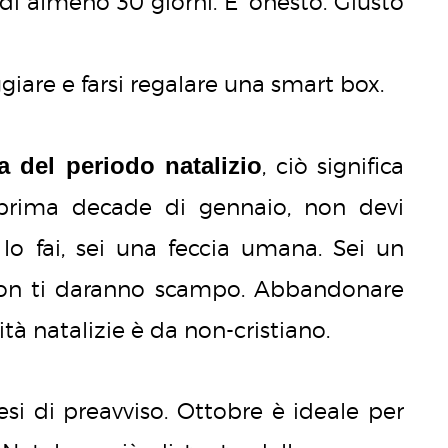
i almeno 30 giorni. E’ onesto. Giusto
ggiare e farsi regalare una smart box.
 del periodo natalizio
, ciò significa
rima decade di gennaio, non devi
 lo fai, sei una feccia umana. Sei un
 non ti daranno scampo. Abbandonare
vità natalizie è da non-cristiano.
i di preavviso. Ottobre è ideale per