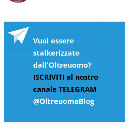
Vuoi essere
stalkerizzato
dall'Oltreuomo?
ISCRIVITI al nostro
canale TELEGRAM
@OltreuomoBlog