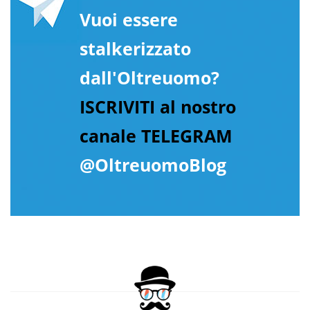
Vuoi essere
stalkerizzato
dall'Oltreuomo?
ISCRIVITI al nostro
canale TELEGRAM
@OltreuomoBlog