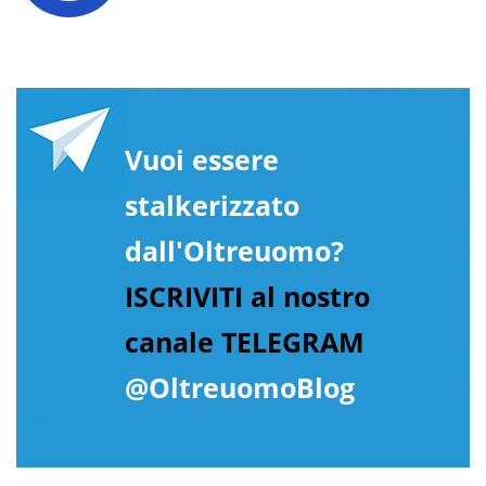
Vuoi essere
stalkerizzato
dall'Oltreuomo?
ISCRIVITI al nostro
canale TELEGRAM
@OltreuomoBlog