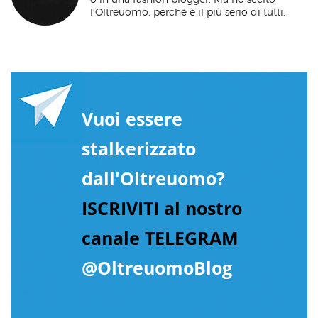
l'Oltreuomo, perché è il più serio di tutti.
Vuoi essere
stalkerizzato
dall'Oltreuomo?
ISCRIVITI al nostro
canale TELEGRAM
@OltreuomoBlog