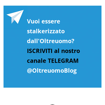
Vuoi essere
stalkerizzato
dall'Oltreuomo?
ISCRIVITI al nostro
canale TELEGRAM
@OltreuomoBlog