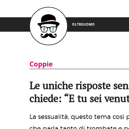
OLTREUOMO
Coppie
Le uniche risposte sens
chiede: “E tu sei venu
La sessualità, questo tema così
che parla tanto di trombate e poi