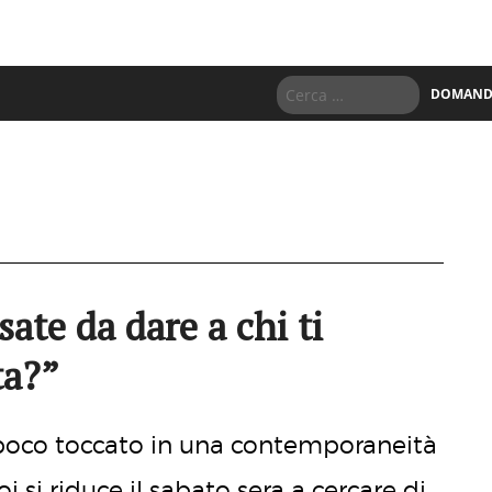
DOMANDE
ate da dare a chi ti
ta?”
 poco toccato in una contemporaneità
 si riduce il sabato sera a cercare di