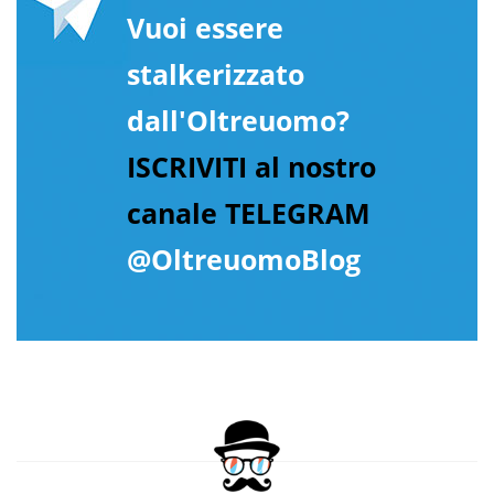
Vuoi essere
stalkerizzato
dall'Oltreuomo?
ISCRIVITI al nostro
canale TELEGRAM
@OltreuomoBlog