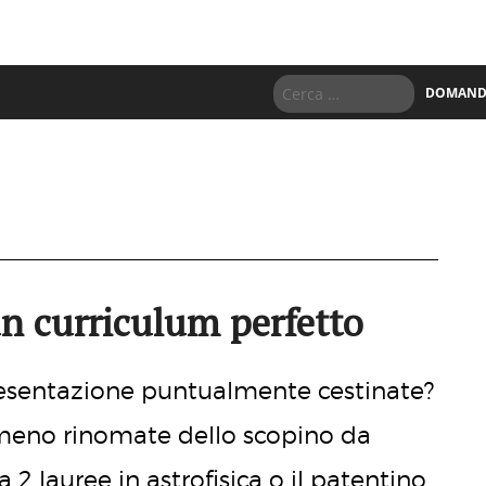
DOMANDE
un curriculum perfetto
resentazione puntualmente cestinate?
meno rinomate dello scopino da
2 lauree in astrofisica o il patentino