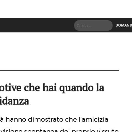
DOMANDE
motive che hai quando la
fidanza
ità hanno dimostrato che l’amicizia
visione spontanea del proprio vissuto