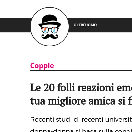
OLTREUOMO
Coppie
Le 20 folli reazioni e
tua migliore amica si 
Recenti studi di recenti univers
donna-donna si basa sulla condi