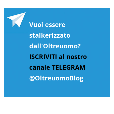
Vuoi essere
stalkerizzato
dall'Oltreuomo?
ISCRIVITI al nostro
canale TELEGRAM
@OltreuomoBlog