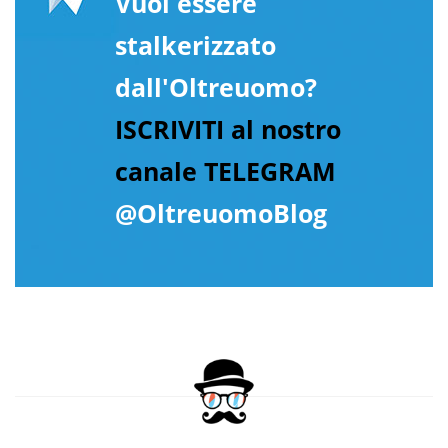
Vuoi essere
stalkerizzato
dall'Oltreuomo?
ISCRIVITI al nostro
canale TELEGRAM
@OltreuomoBlog