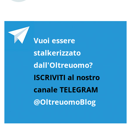
Vuoi essere
stalkerizzato
dall'Oltreuomo?
ISCRIVITI al nostro
canale TELEGRAM
@OltreuomoBlog