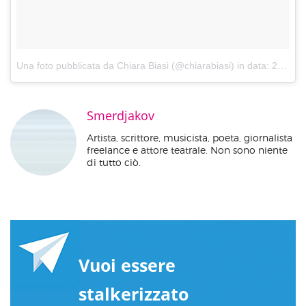
Una foto pubblicata da Chiara Biasi (@chiarabiasi)
in data:
23 Mag 2015 alle ore 12:46 PDT
Smerdjakov
Artista, scrittore, musicista, poeta, giornalista
freelance e attore teatrale. Non sono niente
di tutto ciò.
Vuoi essere
stalkerizzato