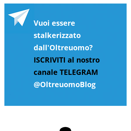
Vuoi essere
stalkerizzato
dall'Oltreuomo?
ISCRIVITI al nostro
canale TELEGRAM
@OltreuomoBlog