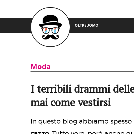
OLTREUOMO
Moda
I terribili drammi del
mai come vestirsi
In questo blog abbiamo spesso 
cazzo
. Tutto vero, però anche q