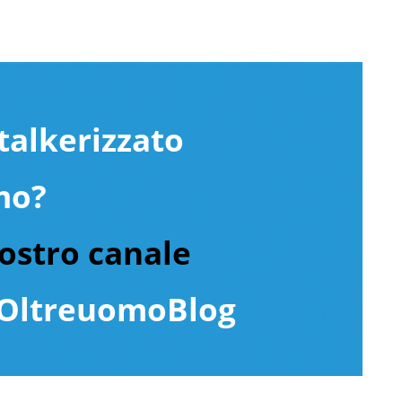
talkerizzato
mo?
nostro canale
ltreuomoBlog