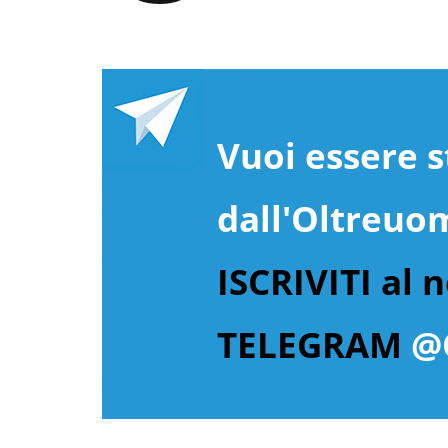
Vuoi essere s
dall'Oltreuo
ISCRIVITI al 
TELEGRAM
@O