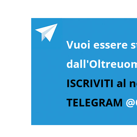
Vuoi essere s
dall'Oltreuo
ISCRIVITI al 
TELEGRAM
@O