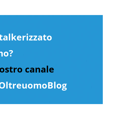
talkerizzato
mo?
nostro canale
ltreuomoBlog